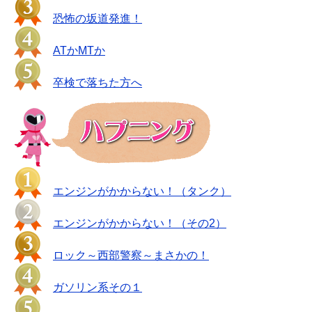
恐怖の坂道発進！
ATかMTか
卒検で落ちた方へ
エンジンがかからない！（タンク）
エンジンがかからない！（その2）
ロック～西部警察～まさかの！
ガソリン系その１