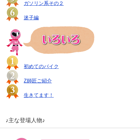
ガソリン系その２
迷子編
初めてのバイク
Z師匠ご紹介
生きてます！
♪主な登場人物♪