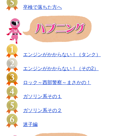
卒検で落ちた方へ
エンジンがかからない！（タンク）
エンジンがかからない！（その2）
ロック～西部警察～まさかの！
ガソリン系その１
ガソリン系その２
迷子編