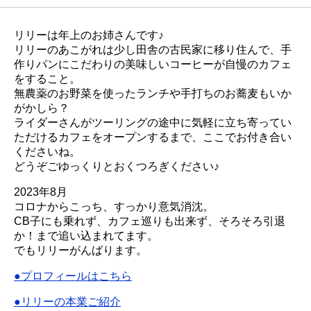
リリーは年上のお姉さんです♪
リリーのあこがれは少し田舎の古民家に移り住んで、手
作りパンにこだわりの美味しいコーヒーが自慢のカフェ
をすること。
無農薬のお野菜を使ったランチや手打ちのお蕎麦もいか
がかしら？
ライダーさんがツーリングの途中に気軽に立ち寄ってい
ただけるカフェをオープンするまで、ここでお付き合い
くださいね。
どうぞごゆっくりとおくつろぎください♪
2023年8月
コロナからこっち、すっかり意気消沈。
CB子にも乗れず、カフェ巡りも出来ず、そろそろ引退
か！まで追い込まれてます。
でもリリーがんばります。
●プロフィールはこちら
●リリーの本業ご紹介