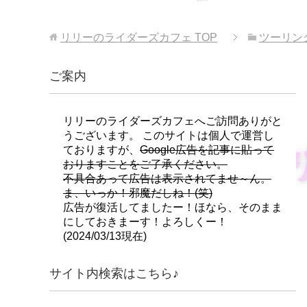
リリーのライダーズカフェ
TOP
ツーリン
ご案内
リリーのライダーズカフェへご訪問ありがと
うございます。 このサイトは個人で運営し
ておりますが、
Google広告を記事に貼って
おりますことをご了承ください。
不具合あって広告は表示されてませ～ん。
ま、いっか！邪魔だしね！(笑)
広告が復活してましたー！ほなら、そのまま
にしておきまーす！よろしくー！
(2024/03/13現在)
サイト内検索はこちら♪