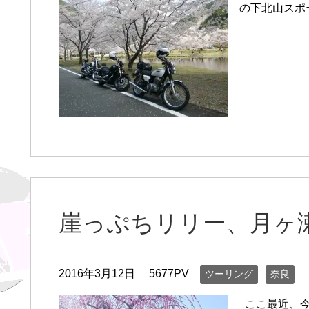
の下北山スポ
崖っぷちリリー、月ヶ
2016年3月12日
5677PV
ツーリング
奈良
ここ最近、今