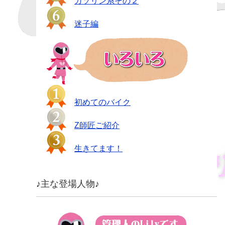
ガソリン系その２
迷子編
初めてのバイク
Z師匠ご紹介
生きてます！
♪主な登場人物♪