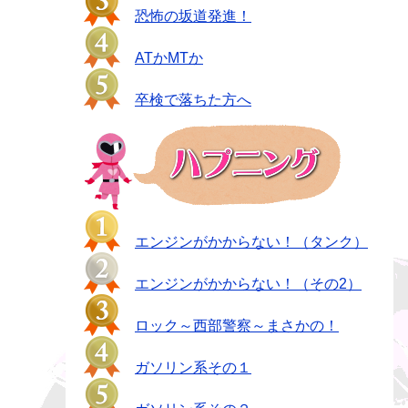
恐怖の坂道発進！
ATかMTか
卒検で落ちた方へ
エンジンがかからない！（タンク）
エンジンがかからない！（その2）
ロック～西部警察～まさかの！
ガソリン系その１