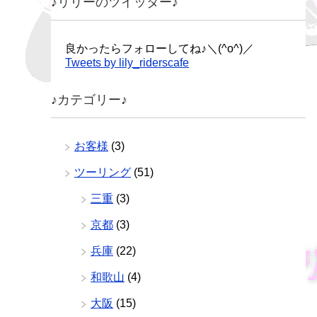
♪リリーのツイッター♪
良かったらフォローしてね♪＼(^o^)／
Tweets by lily_riderscafe
♪カテゴリー♪
お客様
(3)
ツーリング
(51)
三重
(3)
京都
(3)
兵庫
(22)
和歌山
(4)
大阪
(15)