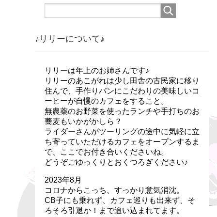
♪リリーについて♪
リリーは年上のお姉さんです♪
リリーのあこがれは少し田舎の古民家に移り
住んで、手作りパンにこだわりの美味しいコ
ーヒーが自慢のカフェをすること。
無農薬のお野菜を使ったランチや手打ちのお
蕎麦もいかがかしら？
ライダーさんがツーリングの途中に気軽に立
ち寄っていただけるカフェをオープンするま
で、ここでお付き合いくださいね。
どうぞごゆっくりとおくつろぎください♪
2023年8月
コロナからこっち、すっかり意気消沈。
CB子にも乗れず、カフェ巡りも出来ず、そ
ろそろ引退か！まで追い込まれてます。