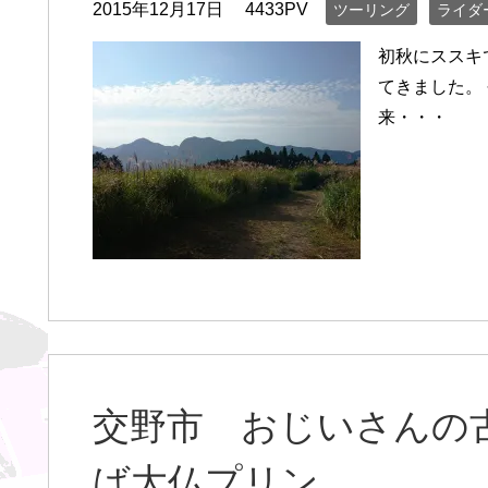
2015年12月17日
4433PV
ツーリング
ライダ
初秋にススキ
てきました。
来・・・
交野市 おじいさんの
ば大仏プリン