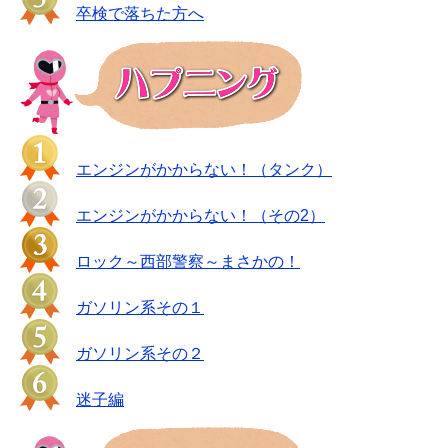
卒検で落ちた方へ
エンジンがかからない！（タンク）
エンジンがかからない！（その2）
ロック～西部警察～まさかの！
ガソリン系その１
ガソリン系その２
迷子編