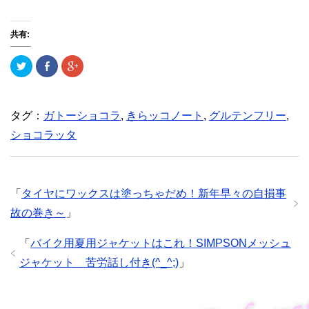
共有:
ク
F
ク
リ
a
リ
ッ
c
ッ
ク
e
ク
し
b
し
て
o
て
T
o
G
タグ：
ガトーショコラ
,
きらッコノート
,
グルテンフリー
,
w
k
o
i
で
o
ショコラッタ
t
共
g
t
有
l
e
(
e
r
新
+
で
し
で
共
い
共
有
ウ
有
「
タイヤにワックスは塗っちゃだめ！新年早々の自損事
(
ィ
(
新
ン
新
故の巻き～
」
し
ド
し
い
ウ
い
ウ
で
ウ
ィ
開
ィ
「
バイク用夏用ジャケットはこれ！SIMPSONメッシュ
ン
き
ン
ド
ま
ド
ジャケット 苦労話し付き(^_^;)
」
ウ
す
ウ
で
)
で
開
開
き
き
ま
ま
す
す