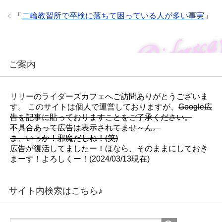
e
(
e
r
新
+
で
し
で
「
二輪教習所で卒検に落ちて困っている人が多い事実
」
共
い
共
有
ウ
有
(
ィ
(
新
ン
新
し
ド
し
い
ウ
い
ウ
で
ウ
ィ
開
ィ
ご案内
ン
き
ン
ド
ま
ド
ウ
す
ウ
で
)
で
開
開
リリーのライダーズカフェへご訪問ありがとうございま
き
き
ま
ま
す。 このサイトは個人で運営しておりますが、
Google広
す
す
)
)
告を記事に貼っておりますことをご了承ください。
不具合あって広告は表示されてませ～ん。
ま、いっか！邪魔だしね！(笑)
広告が復活してましたー！ほなら、そのままにしておき
まーす！よろしくー！(2024/03/13現在)
サイト内検索はこちら♪