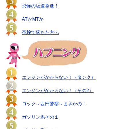
恐怖の坂道発進！
ATかMTか
卒検で落ちた方へ
エンジンがかからない！（タンク）
エンジンがかからない！（その2）
ロック～西部警察～まさかの！
ガソリン系その１