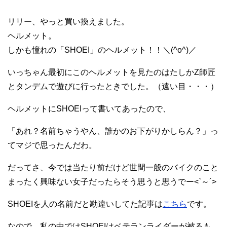
リリー、やっと買い換えました。
ヘルメット。
しかも憧れの「SHOEI」のヘルメット！！＼(^o^)／
いっちゃん最初にこのヘルメットを見たのはたしかZ師匠
とタンデムで遊びに行ったときでした。（遠い目・・・）
ヘルメットにSHOEIって書いてあったので、
「あれ？名前ちゃうやん、誰かのお下がりかしらん？」っ
てマジで思ったんだわ。
だってさ、今では当たり前だけど世間一般のバイクのこと
まったく興味ない女子だったらそう思うと思うでー<`～´>
SHOEIを人の名前だと勘違いしてた記事は
こちら
です。
なので、私の中ではSHOEIはベテランライダーが被るも