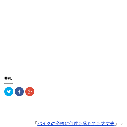
共有:
ク
F
ク
リ
a
リ
ッ
c
ッ
ク
e
ク
し
b
し
て
o
て
T
o
G
w
k
o
i
で
o
t
共
g
「
バイクの卒検に何度も落ちても大丈夫
」
t
有
l