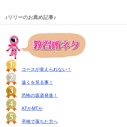
♪リリーのお薦め記事♪
コースが覚えられない！
遠くを見る事！
恐怖の坂道発進！
ATかMTか
卒検で落ちた方へ