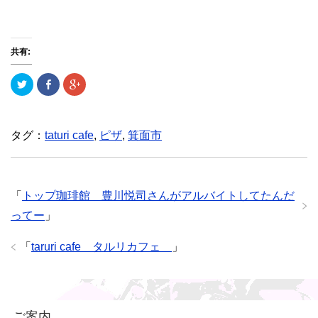
共有:
ク
F
ク
リ
a
リ
ッ
c
ッ
ク
e
ク
し
b
し
て
o
て
T
o
G
タグ：
taturi cafe
,
ピザ
,
箕面市
w
k
o
i
で
o
t
共
g
t
有
l
e
(
e
r
新
+
で
し
で
「
トップ珈琲館 豊川悦司さんがアルバイトしてたんだ
共
い
共
有
ウ
有
ってー
」
(
ィ
(
新
ン
新
し
ド
し
い
ウ
い
「
taruri cafe タルリカフェ
」
ウ
で
ウ
ィ
開
ィ
ン
き
ン
ド
ま
ド
ウ
す
ウ
で
)
で
開
開
き
き
ご案内