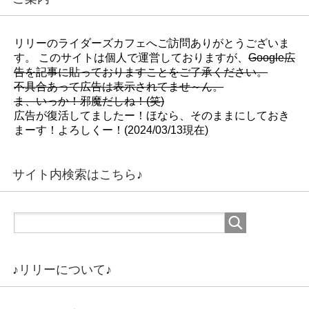
ま
ま
す
す
)
)
リリーのライダーズカフェへご訪問ありがとうございま
す。 このサイトは個人で運営しておりますが、
Google広
告を記事に貼っておりますことをご了承ください。
不具合あって広告は表示されてませ～ん。
ま、いっか！邪魔だしね！(笑)
広告が復活してましたー！ほなら、そのままにしておき
まーす！よろしくー！(2024/03/13現在)
サイト内検索はこちら♪
♪リリーについて♪