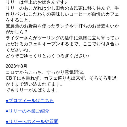
リリーは年上のお姉さんです♪
リリーのあこがれは少し田舎の古民家に移り住んで、手
作りパンにこだわりの美味しいコーヒーが自慢のカフェ
をすること。
無農薬のお野菜を使ったランチや手打ちのお蕎麦もいか
がかしら？
ライダーさんがツーリングの途中に気軽に立ち寄ってい
ただけるカフェをオープンするまで、ここでお付き合い
くださいね。
どうぞごゆっくりとおくつろぎください♪
2023年8月
コロナからこっち、すっかり意気消沈。
CB子にも乗れず、カフェ巡りも出来ず、そろそろ引退
か！まで追い込まれてます。
でもリリーがんばります。
●プロフィールはこちら
●リリーの本業ご紹介
●リリーへのメールや質問