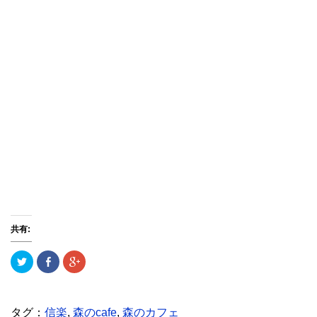
共有:
ク
F
ク
リ
a
リ
ッ
c
ッ
ク
e
ク
し
b
し
て
o
て
T
o
G
タグ：
信楽
,
森のcafe
,
森のカフェ