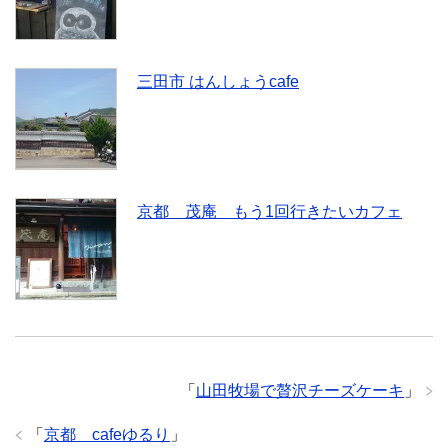
三田市 はんしょうcafe
京都 茂庵 もう1回行きたいカフェ
「
山田牧場で贅沢チーズケーキ
」
「
京都 cafeゆるり
」