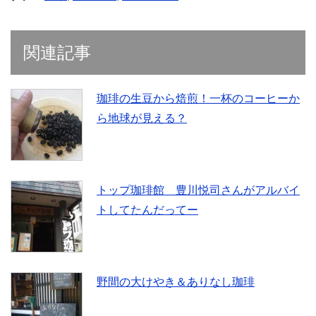
w
k
o
i
で
o
t
共
g
t
有
l
e
(
e
r
新
+
関連記事
で
し
で
共
い
共
有
ウ
有
(
ィ
(
新
ン
新
し
ド
し
珈琲の生豆から焙煎！一杯のコーヒーか
い
ウ
い
ウ
で
ウ
ら地球が見える？
ィ
開
ィ
ン
き
ン
ド
ま
ド
ウ
す
ウ
で
)
で
開
開
き
き
ま
ま
す
す
トップ珈琲館 豊川悦司さんがアルバイ
)
)
トしてたんだってー
野間の大けやき＆ありなし珈琲