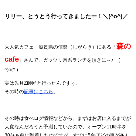
リリー、とうとう行ってきましたー！＼(^o^)／
森の
大人気カフェ 滋賀県の信楽（しがらき）にある「
cafe
」さんで、ガッツリ肉系ランチを頂きに～♪ (
^)o(^ )
実は先月Z師匠と行ったんですぅ。
その時の
記事はこちら
。
その時は食べログ情報などから、まずはお店に入るまでが
大変なんだろうと予測していたので、オープン11時半を
30分も前に到着したのですが、すでに5台ほどの車が並ん