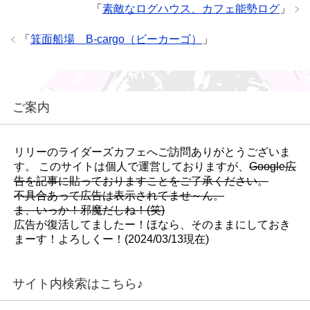
「
素敵なログハウス、カフェ能勢ログ
」
「
箕面船場 B-cargo（ビーカーゴ）
」
ご案内
リリーのライダーズカフェへご訪問ありがとうございま
す。 このサイトは個人で運営しておりますが、
Google広
告を記事に貼っておりますことをご了承ください。
不具合あって広告は表示されてませ～ん。
ま、いっか！邪魔だしね！(笑)
広告が復活してましたー！ほなら、そのままにしておき
まーす！よろしくー！(2024/03/13現在)
サイト内検索はこちら♪