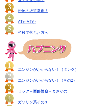
恐怖の坂道発進！
ATかMTか
卒検で落ちた方へ
エンジンがかからない！（タンク）
エンジンがかからない！（その2）
ロック～西部警察～まさかの！
ガソリン系その１