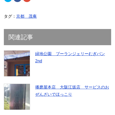
リ
a
リ
ッ
c
ッ
ク
e
ク
し
b
し
て
o
て
T
o
G
タグ：
京都 茂庵
w
k
o
i
で
o
t
共
g
t
有
l
e
(
e
r
新
+
関連記事
で
し
で
共
い
共
有
ウ
有
(
ィ
(
新
ン
新
し
ド
し
緑地公園 ブーランジェリーむぎパン
い
ウ
い
ウ
で
ウ
2nd
ィ
開
ィ
ン
き
ン
ド
ま
ド
ウ
す
ウ
で
)
で
開
開
き
き
ま
ま
す
す
播磨屋本店 大阪江坂店 サービスのお
)
)
ぜんざいでほっこり