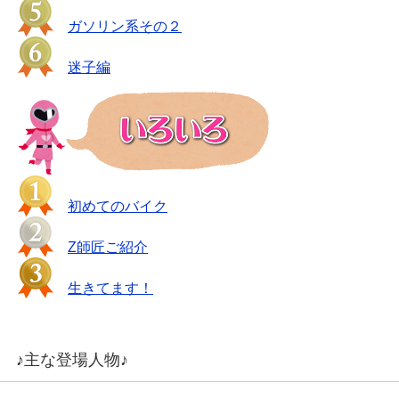
ガソリン系その２
迷子編
初めてのバイク
Z師匠ご紹介
生きてます！
♪主な登場人物♪