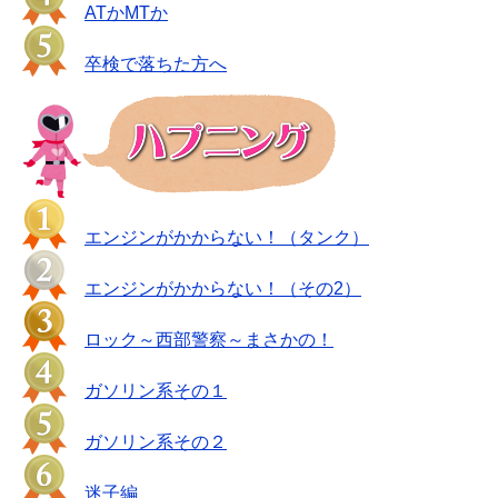
ATかMTか
卒検で落ちた方へ
エンジンがかからない！（タンク）
エンジンがかからない！（その2）
ロック～西部警察～まさかの！
ガソリン系その１
ガソリン系その２
迷子編