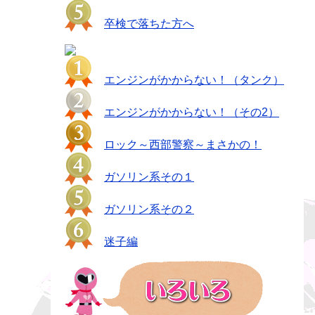
卒検で落ちた方へ
エンジンがかからない！（タンク）
エンジンがかからない！（その2）
ロック～西部警察～まさかの！
ガソリン系その１
ガソリン系その２
迷子編