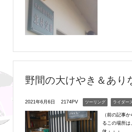
野間の大けやき＆あり
2021年6月6日
2174PV
ツーリング
ライダー
（前の記事か
るこの場所は
休・・・