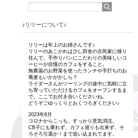
♪リリーについて♪
リリーは年上のお姉さんです♪
リリーのあこがれは少し田舎の古民家に移り
住んで、手作りパンにこだわりの美味しいコ
ーヒーが自慢のカフェをすること。
無農薬のお野菜を使ったランチや手打ちのお
蕎麦もいかがかしら？
ライダーさんがツーリングの途中に気軽に立
ち寄っていただけるカフェをオープンするま
で、ここでお付き合いくださいね。
どうぞごゆっくりとおくつろぎください♪
2023年8月
コロナからこっち、すっかり意気消沈。
CB子にも乗れず、カフェ巡りも出来ず、そ
ろそろ引退か！まで追い込まれてます。