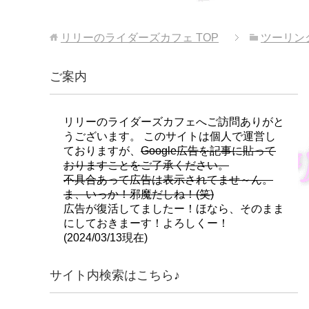
リリーのライダーズカフェ
TOP
ツーリン
ご案内
リリーのライダーズカフェへご訪問ありがと
うございます。 このサイトは個人で運営し
ておりますが、
Google広告を記事に貼って
おりますことをご了承ください。
不具合あって広告は表示されてませ～ん。
ま、いっか！邪魔だしね！(笑)
広告が復活してましたー！ほなら、そのまま
にしておきまーす！よろしくー！
(2024/03/13現在)
サイト内検索はこちら♪