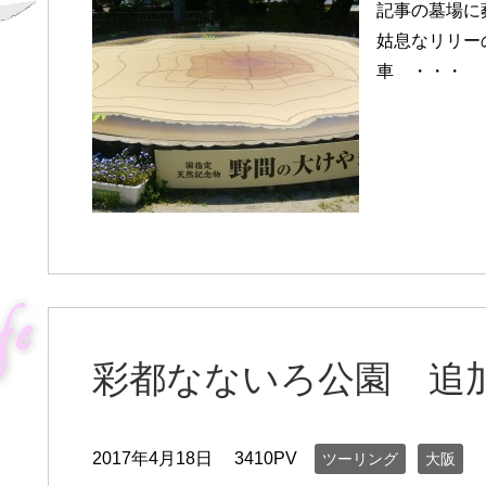
記事の墓場に
姑息なリリー
車 ・・・
彩都なないろ公園 追
2017年4月18日
3410PV
ツーリング
大阪