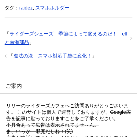
て
o
て
T
o
G
タグ：
raidez
,
スマホホルダー
w
k
o
i
で
o
t
共
g
t
有
l
e
(
e
r
新
+
で
し
で
「
ライダーズシューズ 季節によって変えるのだ！ elf
共
い
共
有
ウ
有
と南海部品
」
(
ィ
(
新
ン
新
し
ド
し
い
ウ
い
「
魔法の液 スマホ対応手袋に変化！
」
ウ
で
ウ
ィ
開
ィ
ン
き
ン
ド
ま
ド
ウ
す
ウ
で
)
で
開
開
き
き
ご案内
ま
ま
す
す
)
)
リリーのライダーズカフェへご訪問ありがとうございま
す。 このサイトは個人で運営しておりますが、
Google広
告を記事に貼っておりますことをご了承ください。
不具合あって広告は表示されてませ～ん。
ま、いっか！邪魔だしね！(笑)