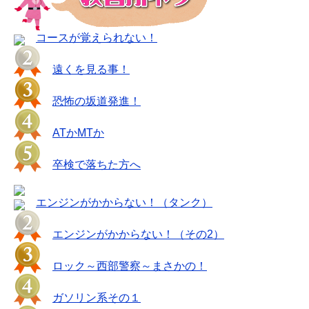
コースが覚えられない！
遠くを見る事！
恐怖の坂道発進！
ATかMTか
卒検で落ちた方へ
エンジンがかからない！（タンク）
エンジンがかからない！（その2）
ロック～西部警察～まさかの！
ガソリン系その１