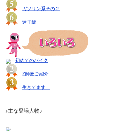
ガソリン系その２
迷子編
初めてのバイク
Z師匠ご紹介
生きてます！
♪主な登場人物♪