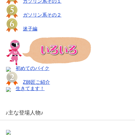
ガソリン系その１
ガソリン系その２
迷子編
初めてのバイク
Z師匠ご紹介
生きてます！
♪主な登場人物♪