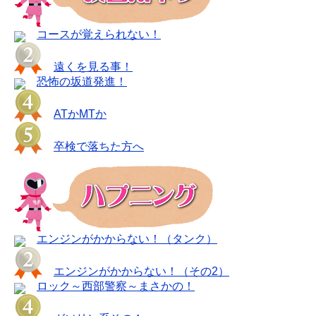
コースが覚えられない！
遠くを見る事！
恐怖の坂道発進！
ATかMTか
卒検で落ちた方へ
エンジンがかからない！（タンク）
エンジンがかからない！（その2）
ロック～西部警察～まさかの！