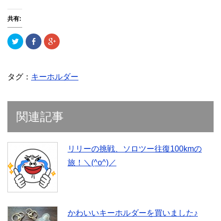
共有:
ク
F
ク
リ
a
リ
ッ
c
ッ
ク
e
ク
し
b
し
て
o
て
T
o
G
タグ：
キーホルダー
w
k
o
i
で
o
t
共
g
t
有
l
e
(
e
r
新
+
関連記事
で
し
で
共
い
共
有
ウ
有
(
ィ
(
新
ン
新
し
ド
し
リリーの挑戦、ソロツー往復100kmの
い
ウ
い
ウ
で
ウ
旅！＼(^o^)／
ィ
開
ィ
ン
き
ン
ド
ま
ド
ウ
す
ウ
で
)
で
開
開
き
き
ま
ま
す
す
かわいいキーホルダーを買いました♪
)
)