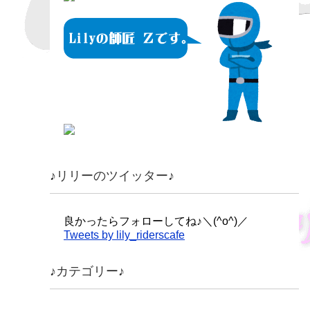
♪リリーのツイッター♪
良かったらフォローしてね♪＼(^o^)／
Tweets by lily_riderscafe
♪カテゴリー♪