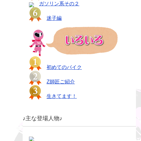
ガソリン系その２
迷子編
初めてのバイク
Z師匠ご紹介
生きてます！
♪主な登場人物♪