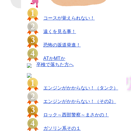
コースが覚えられない！
遠くを見る事！
恐怖の坂道発進！
ATかMTか
卒検で落ちた方へ
エンジンがかからない！（タンク）
エンジンがかからない！（その2）
ロック～西部警察～まさかの！
ガソリン系その１