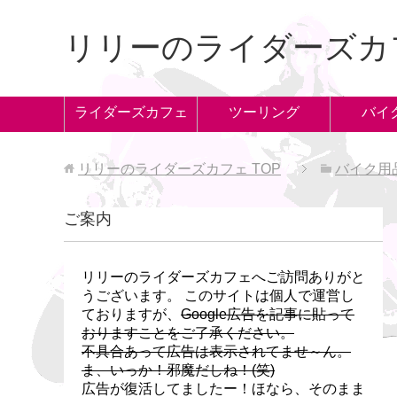
リリーのライダーズカ
ライダーズカフェ
ツーリング
バイ
リリーのライダーズカフェ
TOP
バイク用
ご案内
リリーのライダーズカフェへご訪問ありがと
うございます。 このサイトは個人で運営し
ておりますが、
Google広告を記事に貼って
おりますことをご了承ください。
不具合あって広告は表示されてませ～ん。
ま、いっか！邪魔だしね！(笑)
広告が復活してましたー！ほなら、そのまま