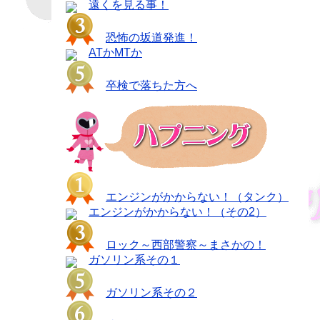
遠くを見る事！
恐怖の坂道発進！
ATかMTか
卒検で落ちた方へ
エンジンがかからない！（タンク）
エンジンがかからない！（その2）
ロック～西部警察～まさかの！
ガソリン系その１
ガソリン系その２