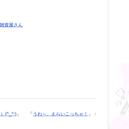
雑貨屋さん
^_^;)
」
「
うわ～、えらいこっちゃ！
」