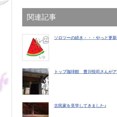
て
o
て
T
o
G
w
k
o
i
で
o
関連記事
t
共
g
t
有
l
e
(
e
r
新
+
で
し
で
共
い
共
有
ウ
有
(
ィ
(
ソロツーの続き・・・やっと更新(
新
ン
新
し
ド
し
い
ウ
い
ウ
で
ウ
ィ
開
ィ
ン
き
ン
ド
ま
ド
ウ
す
ウ
で
)
で
開
開
き
き
トップ珈琲館 豊川悦司さんがア
ま
ま
す
す
)
)
古民家を見学してきました♪