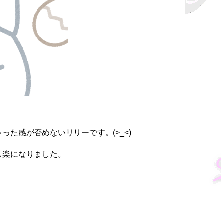
た感が否めないリリーです。(>_<)
し楽になりました。