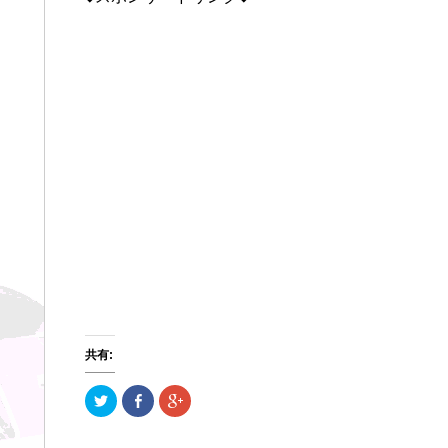
共有:
ク
F
ク
リ
a
リ
ッ
c
ッ
ク
e
ク
し
b
し