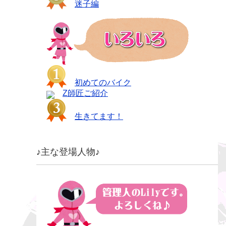
迷子編
初めてのバイク
Z師匠ご紹介
生きてます！
♪主な登場人物♪