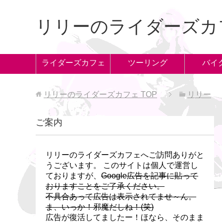
リリーのライダーズカ
ライダーズカフェ
ツーリング
バイ
リリーのライダーズカフェ
TOP
リリー
ご案内
リリーのライダーズカフェへご訪問ありがと
うございます。 このサイトは個人で運営し
ておりますが、
Google広告を記事に貼って
おりますことをご了承ください。
不具合あって広告は表示されてませ～ん。
ま、いっか！邪魔だしね！(笑)
広告が復活してましたー！ほなら、そのまま