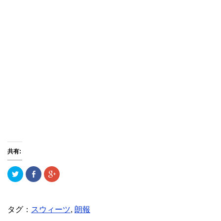
共有:
ク
F
ク
リ
a
リ
ッ
c
ッ
ク
e
ク
し
b
し
て
o
て
T
o
G
タグ：
スウィーツ
,
朗報
w
k
o
i
で
o