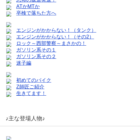
ATかMTか
卒検で落ちた方へ
エンジンがかからない！（タンク）
エンジンがかからない！（その2）
ロック～西部警察～まさかの！
ガソリン系その１
ガソリン系その２
迷子編
初めてのバイク
Z師匠ご紹介
生きてます！
♪主な登場人物♪