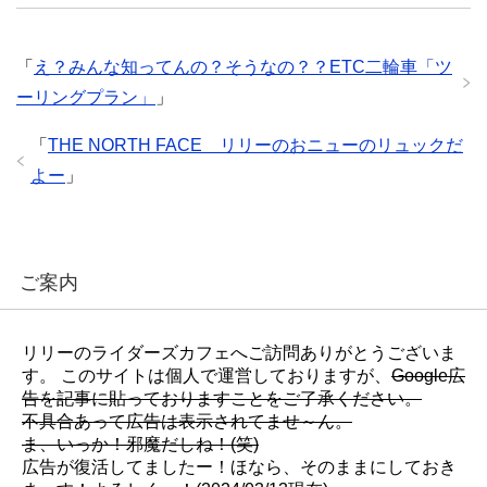
t
共
g
t
有
l
e
(
e
r
新
+
で
し
で
「
え？みんな知ってんの？そうなの？？ETC二輪車「ツ
共
い
共
有
ウ
有
ーリングプラン」
」
(
ィ
(
新
ン
新
し
ド
し
い
ウ
い
「
THE NORTH FACE リリーのおニューのリュックだ
ウ
で
ウ
ィ
開
ィ
よー
」
ン
き
ン
ド
ま
ド
ウ
す
ウ
で
)
で
開
開
き
き
ま
ま
す
す
ご案内
)
)
リリーのライダーズカフェへご訪問ありがとうございま
す。 このサイトは個人で運営しておりますが、
Google広
告を記事に貼っておりますことをご了承ください。
不具合あって広告は表示されてませ～ん。
ま、いっか！邪魔だしね！(笑)
広告が復活してましたー！ほなら、そのままにしておき