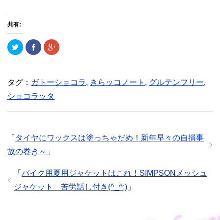
共有:
ク
F
ク
リ
a
リ
ッ
c
ッ
ク
e
ク
し
b
し
て
o
て
T
o
G
タグ：
ガトーショコラ
,
きらッコノート
,
グルテンフリー
,
w
k
o
i
で
o
ショコラッタ
t
共
g
t
有
l
e
(
e
r
新
+
で
し
で
共
い
共
有
ウ
有
「
タイヤにワックスは塗っちゃだめ！新年早々の自損事
(
ィ
(
新
ン
新
故の巻き～
」
し
ド
し
い
ウ
い
ウ
で
ウ
ィ
開
ィ
「
バイク用夏用ジャケットはこれ！SIMPSONメッシュ
ン
き
ン
ド
ま
ド
ジャケット 苦労話し付き(^_^;)
」
ウ
す
ウ
で
)
で
開
開
き
き
ま
ま
す
す