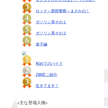
ロック～西部警察～まさかの！
ガソリン系その１
ガソリン系その２
迷子編
初めてのバイク
Z師匠ご紹介
生きてます！
♪主な登場人物♪