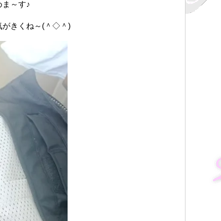
ま～す♪
がきくね～(＾◇＾)