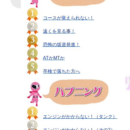
コースが覚えられない！
遠くを見る事！
恐怖の坂道発進！
ATかMTか
卒検で落ちた方へ
エンジンがかからない！（タンク）
エンジンがかからない！（その2）