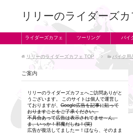
リリーのライダーズカ
ライダーズカフェ
ツーリング
バイ
リリーのライダーズカフェ
TOP
バイク用
ご案内
リリーのライダーズカフェへご訪問ありがと
うございます。 このサイトは個人で運営し
ておりますが、
Google広告を記事に貼って
おりますことをご了承ください。
不具合あって広告は表示されてませ～ん。
ま、いっか！邪魔だしね！(笑)
広告が復活してましたー！ほなら、そのまま