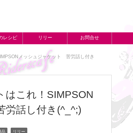
のレシピ
リリー
お問合せ
IMPSONメッシュジャケット 苦労話し付き
はこれ！SIMPSON
話し付き(^_^;)
用品
リリー