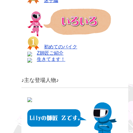
迷子編
初めてのバイク
Z師匠ご紹介
生きてます！
♪主な登場人物♪