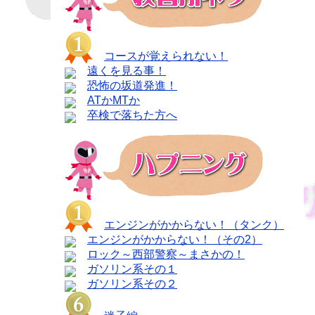
コースが覚えられない！
遠くを見る事！
恐怖の坂道発進！
ATかMTか
卒検で落ちた方へ
エンジンがかからない！（タンク）
エンジンがかからない！（その2）
ロック～西部警察～まさかの！
ガソリン系その１
ガソリン系その２