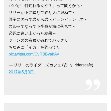
パパが「何釣れるんや？」って聞くから～
リリーが下に降りて釣り人に尋ねて～
調子にのって岩から岩へピョンピョンして～
ズルッてなって下半身が海に落ちて～
必死に這い上がった結果～
ジーンズの右膝が破れてパックリ！
ちなみに「イカ」を釣ってた
pic.twitter.com/CvRBByahAv
— リリーのライダーズカフェ (@lily_riderscafe)
2017年5月3日