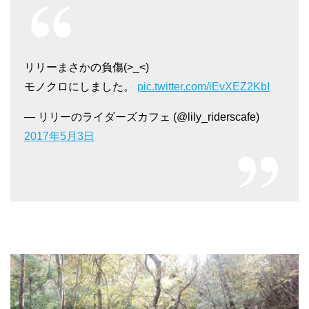
リリーまさかの負傷(>_<)
モノクロにしました。
pic.twitter.com/iEvXEZ2KbI
— リリーのライダーズカフェ (@lily_riderscafe)
2017年5月3日