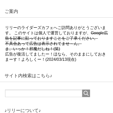
し
ド
し
い
ウ
い
ウ
で
ウ
ィ
開
ィ
ご案内
ン
き
ン
ド
ま
ド
ウ
す
ウ
で
)
で
開
開
リリーのライダーズカフェへご訪問ありがとうございま
き
き
ま
ま
す。 このサイトは個人で運営しておりますが、
Google広
す
す
)
)
告を記事に貼っておりますことをご了承ください。
不具合あって広告は表示されてませ～ん。
ま、いっか！邪魔だしね！(笑)
広告が復活してましたー！ほなら、そのままにしておき
まーす！よろしくー！(2024/03/13現在)
サイト内検索はこちら♪
♪リリーについて♪