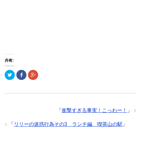
共有:
ク
F
ク
リ
a
リ
ッ
c
ッ
ク
e
ク
し
b
し
て
o
て
T
o
G
w
k
o
i
で
o
t
共
g
「
衝撃すぎる事実！こっわー！
」
t
有
l
e
(
e
r
新
+
で
し
で
「
リリーの迷惑行為その3 ランチ編 喫茶山の駅
」
共
い
共
有
ウ
有
(
ィ
(
新
ン
新