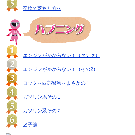
卒検で落ちた方へ
エンジンがかからない！（タンク）
エンジンがかからない！（その2）
ロック～西部警察～まさかの！
ガソリン系その１
ガソリン系その２
迷子編