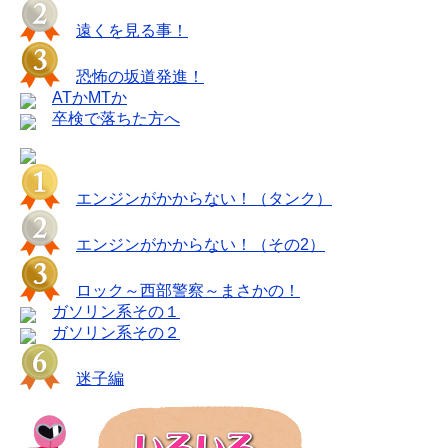
遠くを見る事！
恐怖の坂道発進！
ATかMTか
卒検で落ちた方へ
エンジンがかからない！（タンク）
エンジンがかからない！（その2）
ロック～西部警察～まさかの！
ガソリン系その１
ガソリン系その２
迷子編