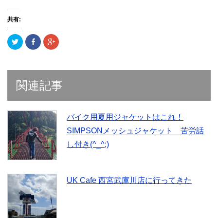
共有:
ク
F
ク
リ
a
リ
ッ
c
ッ
ク
e
ク
し
b
し
て
o
て
T
o
G
w
k
o
関連記事
i
で
o
t
共
g
t
有
l
e
(
e
r
新
+
で
し
で
バイク用夏用ジャケットはこれ！
共
い
共
有
ウ
有
SIMPSONメッシュジャケット 苦労話
(
ィ
(
新
ン
新
し付き(^_^;)
し
ド
し
い
ウ
い
ウ
で
ウ
ィ
開
ィ
ン
き
ン
ド
ま
ド
UK Cafe 西宮武庫川店に行ってきた
ウ
す
ウ
で
)
で
開
開
き
き
ま
ま
す
す
)
)