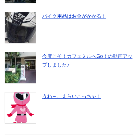
バイク用品はお金がかかる！
今度こそ！カフェミルへGo！の動画アッ
プしました♪
うわ～、えらいこっちゃ！