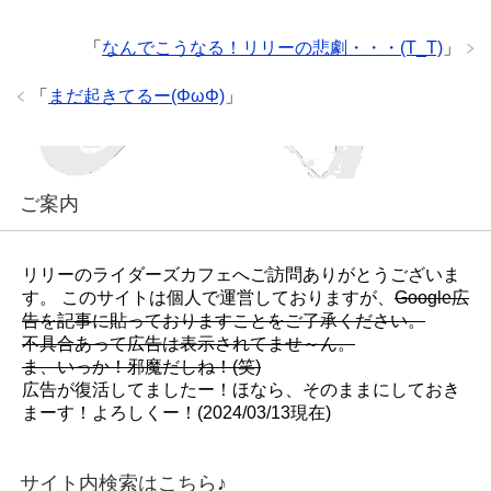
「
なんでこうなる！リリーの悲劇・・・(T_T)
」
「
まだ起きてるー(ΦωΦ)
」
ご案内
リリーのライダーズカフェへご訪問ありがとうございま
す。 このサイトは個人で運営しておりますが、
Google広
告を記事に貼っておりますことをご了承ください。
不具合あって広告は表示されてませ～ん。
ま、いっか！邪魔だしね！(笑)
広告が復活してましたー！ほなら、そのままにしておき
まーす！よろしくー！(2024/03/13現在)
サイト内検索はこちら♪