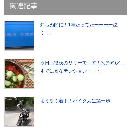
r
新
+
関連記事
で
し
で
共
い
共
有
ウ
有
(
ィ
(
新
ン
新
し
ド
し
知らぬ間に！1年たってたーーーー泣
い
ウ
い
ウ
で
ウ
く！
ィ
開
ィ
ン
き
ン
ド
ま
ド
ウ
す
ウ
で
)
で
開
開
き
き
ま
ま
す
す
今日も徹夜のリリーで～す！＼(^o^)／
)
)
すでに変なテンション・・・
ようやく着手！バイク人生第一歩