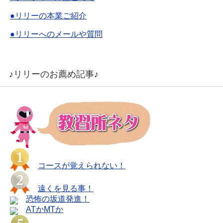
●リリーの本業ご紹介
●リリーへのメールや質問
♪リリーのお薦め記事♪
コースが覚えられない！
遠くを見る事！
恐怖の坂道発進！
ATかMTか