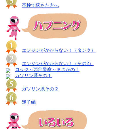
卒検で落ちた方へ
エンジンがかからない！（タンク）
エンジンがかからない！（その2）
ロック～西部警察～まさかの！
ガソリン系その１
ガソリン系その２
迷子編