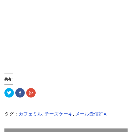
共有:
ク
F
ク
リ
a
リ
ッ
c
ッ
ク
e
ク
し
b
し
て
o
て
T
o
G
タグ：
カフェミル
,
チーズケーキ
,
メール受信許可
w
k
o
i
で
o
t
共
g
t
有
l
e
(
e