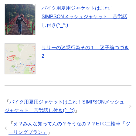
バイク用夏用ジャケットはこれ！
SIMPSONメッシュジャケット 苦労話
し付き(^_^;)
リリーの迷惑行為その１ 迷子編つづき
2
「
バイク用夏用ジャケットはこれ！SIMPSONメッシュ
ジャケット 苦労話し付き(^_^;)
」
「
え？みんな知ってんの？そうなの？？ETC二輪車「ツ
ーリングプラン」
」