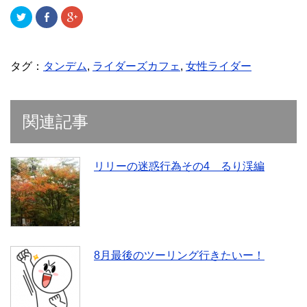
ク
F
ク
リ
a
リ
ッ
c
ッ
ク
e
ク
し
b
し
て
o
て
T
o
G
タグ：
タンデム
,
ライダーズカフェ
,
女性ライダー
w
k
o
i
で
o
t
共
g
t
有
l
e
(
e
r
新
+
関連記事
で
し
で
共
い
共
有
ウ
有
(
ィ
(
新
ン
新
し
ド
し
リリーの迷惑行為その4 るり渓編
い
ウ
い
ウ
で
ウ
ィ
開
ィ
ン
き
ン
ド
ま
ド
ウ
す
ウ
で
)
で
開
開
き
き
ま
ま
す
す
8月最後のツーリング行きたいー！
)
)