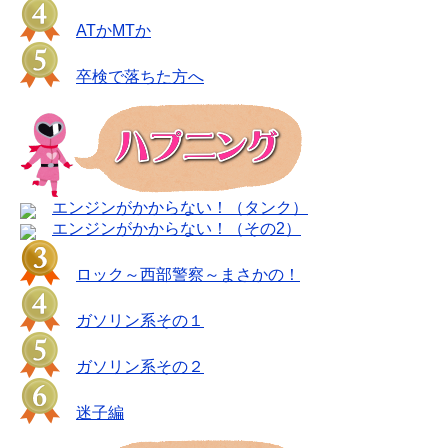
ATかMTか
卒検で落ちた方へ
エンジンがかからない！（タンク）
エンジンがかからない！（その2）
ロック～西部警察～まさかの！
ガソリン系その１
ガソリン系その２
迷子編