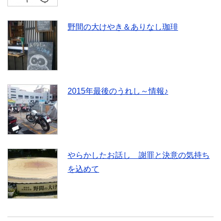
野間の大けやき＆ありなし珈琲
2015年最後のうれし～情報♪
やらかしたお話し 謝罪と決意の気持ち
を込めて