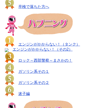
卒検で落ちた方へ
エンジンがかからない！（タンク）
エンジンがかからない！（その2）
ロック～西部警察～まさかの！
ガソリン系その１
ガソリン系その２
迷子編