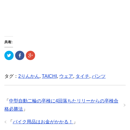
共有:
ク
F
ク
リ
a
リ
ッ
c
ッ
ク
e
ク
し
b
し
て
o
て
T
o
G
タグ：
2りんかん
,
TAICHI
,
ウェア
,
タイチ
,
パンツ
w
k
o
i
で
o
t
共
g
t
有
l
e
(
e
r
新
+
で
し
で
「
中型自動二輪の卒検に4回落ちたリリーからの卒検合
共
い
共
有
ウ
有
格必勝法
」
(
ィ
(
新
ン
新
し
ド
し
い
ウ
い
「
バイク用品はお金がかかる！
」
ウ
で
ウ
ィ
開
ィ