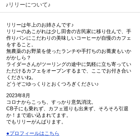
♪リリーについて♪
リリーは年上のお姉さんです♪
リリーのあこがれは少し田舎の古民家に移り住んで、手
作りパンにこだわりの美味しいコーヒーが自慢のカフェ
をすること。
無農薬のお野菜を使ったランチや手打ちのお蕎麦もいか
がかしら？
ライダーさんがツーリングの途中に気軽に立ち寄ってい
ただけるカフェをオープンするまで、ここでお付き合い
くださいね。
どうぞごゆっくりとおくつろぎください♪
2023年8月
コロナからこっち、すっかり意気消沈。
CB子にも乗れず、カフェ巡りも出来ず、そろそろ引退
か！まで追い込まれてます。
でもリリーがんばります。
●プロフィールはこちら