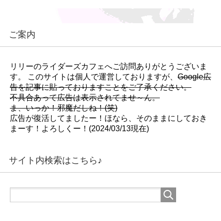
ン
き
ン
ド
ま
ド
ウ
す
ウ
で
)
で
開
開
き
き
ご案内
ま
ま
す
す
)
)
リリーのライダーズカフェへご訪問ありがとうございま
す。 このサイトは個人で運営しておりますが、
Google広
告を記事に貼っておりますことをご了承ください。
不具合あって広告は表示されてませ～ん。
ま、いっか！邪魔だしね！(笑)
広告が復活してましたー！ほなら、そのままにしておき
まーす！よろしくー！(2024/03/13現在)
サイト内検索はこちら♪