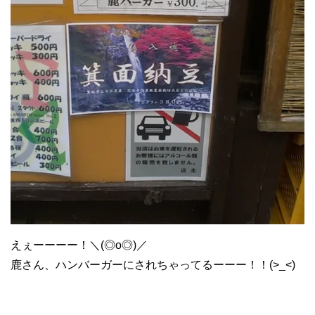
えぇーーーー！＼(◎o◎)／
鹿さん、ハンバーガーにされちゃってるーーー！！(>_<)