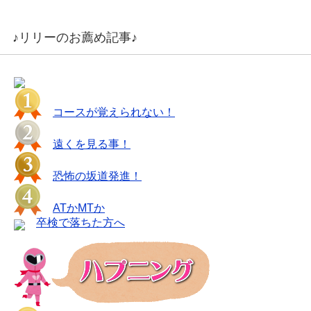
♪リリーのお薦め記事♪
コースが覚えられない！
遠くを見る事！
恐怖の坂道発進！
ATかMTか
卒検で落ちた方へ