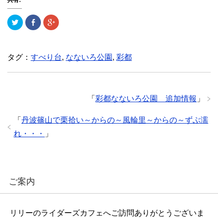
ク
F
ク
リ
a
リ
ッ
c
ッ
ク
e
ク
し
b
し
て
o
て
T
o
G
タグ：
すべり台
,
なないろ公園
,
彩都
w
k
o
i
で
o
t
共
g
t
有
l
e
(
e
r
新
+
で
し
で
「
彩都なないろ公園 追加情報
」
共
い
共
有
ウ
有
(
ィ
(
「
丹波篠山で栗拾い～からの～風輪里～からの～ずぶ濡
新
ン
新
し
ド
し
い
ウ
い
れ・・・
」
ウ
で
ウ
ィ
開
ィ
ン
き
ン
ド
ま
ド
ウ
す
ウ
で
)
で
開
開
き
き
ご案内
ま
ま
す
す
)
)
リリーのライダーズカフェへご訪問ありがとうございま