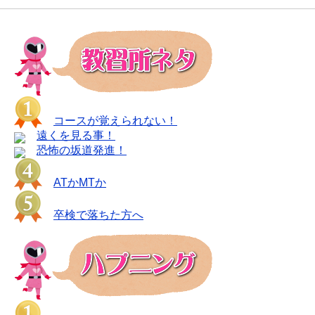
コースが覚えられない！
遠くを見る事！
恐怖の坂道発進！
ATかMTか
卒検で落ちた方へ