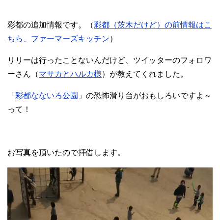
彩都の追加情報です。（
彩都（茨木だけど）の前情報はこ
ちら、ファーマーズキッチン
）
リリーは行ったことないんだけど、ツイッターのフォロワ
ーさん（
マサカとハルカ様
）が教えてくれました。
「
彩都なないろ公園
」の恐怖滑り台がおもしろいですよ～
って！
お写真を頂いたので拝借します。