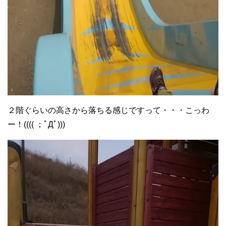
２階ぐらいの高さから落ちる感じですって・・・こっわ
ー！(((( ；ﾟДﾟ)))