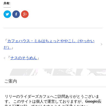
共有:
ク
F
ク
リ
a
リ
ッ
c
ッ
ク
e
ク
し
b
し
て
o
て
T
o
G
w
k
o
i
で
o
t
共
g
「
カフェハウス・ミルはちょっとややこし（やっかい
t
有
l
e
(
e
だ）
」
r
新
+
で
し
で
共
い
共
有
ウ
有
「
ナスのそうめん
」
(
ィ
(
新
ン
新
し
ド
し
い
ウ
い
ウ
で
ウ
ィ
開
ィ
ン
き
ン
ド
ま
ド
ご案内
ウ
す
ウ
で
)
で
開
開
き
き
ま
ま
す
す
リリーのライダーズカフェへご訪問ありがとうございま
)
)
す。 このサイトは個人で運営しておりますが、
Google広