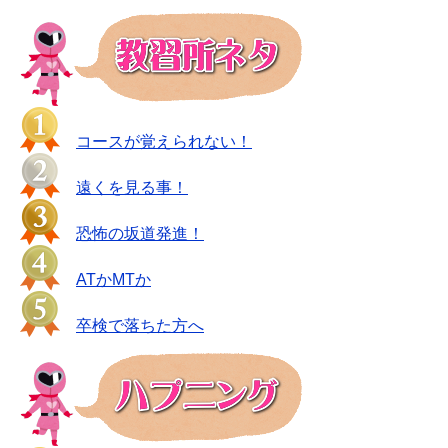
コースが覚えられない！
遠くを見る事！
恐怖の坂道発進！
ATかMTか
卒検で落ちた方へ