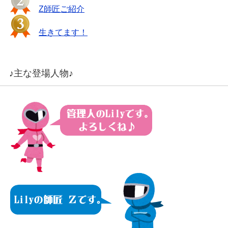
Z師匠ご紹介
生きてます！
♪主な登場人物♪