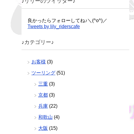
♪リリーのツイッター♪
良かったらフォローしてね♪＼(^o^)／
Tweets by lily_riderscafe
♪カテゴリー♪
お客様
(3)
ツーリング
(51)
三重
(3)
京都
(3)
兵庫
(22)
和歌山
(4)
大阪
(15)