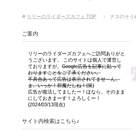
リリーのライダーズカフェ
TOP
ナスのそう
ご案内
リリーのライダーズカフェへご訪問ありがと
うございます。 このサイトは個人で運営し
ておりますが、
Google広告を記事に貼って
おりますことをご了承ください。
不具合あって広告は表示されてませ～ん。
ま、いっか！邪魔だしね！(笑)
広告が復活してましたー！ほなら、そのまま
にしておきまーす！よろしくー！
(2024/03/13現在)
サイト内検索はこちら♪