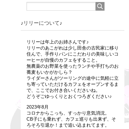
♪リリーについて♪
リリーは年上のお姉さんです♪
リリーのあこがれは少し田舎の古民家に移り
住んで、手作りパンにこだわりの美味しいコ
ーヒーが自慢のカフェをすること。
無農薬のお野菜を使ったランチや手打ちのお
蕎麦もいかがかしら？
ライダーさんがツーリングの途中に気軽に立
ち寄っていただけるカフェをオープンするま
で、ここでお付き合いくださいね。
どうぞごゆっくりとおくつろぎください♪
2023年8月
コロナからこっち、すっかり意気消沈。
CB子にも乗れず、カフェ巡りも出来ず、そ
ろそろ引退か！まで追い込まれてます。