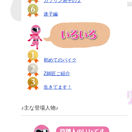
ガソリン系その２
迷子編
初めてのバイク
Z師匠ご紹介
生きてます！
♪主な登場人物♪