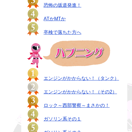
恐怖の坂道発進！
ATかMTか
卒検で落ちた方へ
エンジンがかからない！（タンク）
エンジンがかからない！（その2）
ロック～西部警察～まさかの！
ガソリン系その１